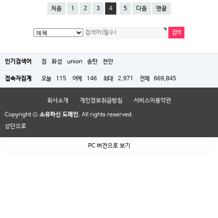
처음
1
2
3
4
5
다음
맨끝
인기검색어
점
화성
union
송탄
천안
접속자집계
오늘
115
어제
146
최대
2,971
전체
669,845
회사소개
개인정보취급방침
서비스이용약관
Copyright ©
소유하신 도메인.
All rights reserved.
상단으로
PC 버전으로 보기