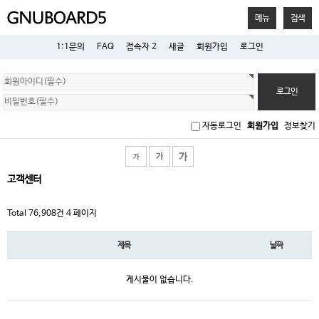
메뉴
검색
1:1문의
FAQ
접속자 2
새글
회원가입
로그인
회
원
로
그
인
자동로그인
회원가입
정보찾기
고객센터
Total 76,908건
4 페이지
제목
날짜
게시물이 없습니다.