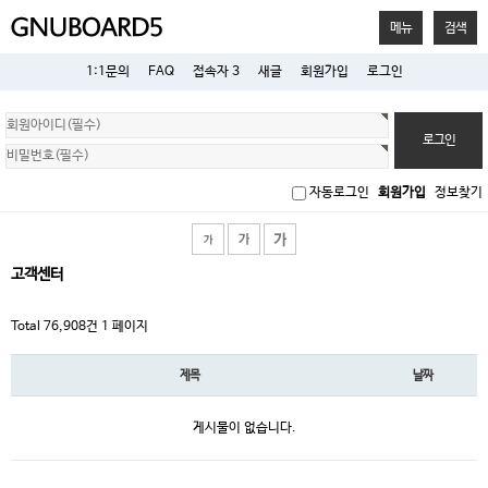
메뉴
검색
1:1문의
FAQ
접속자 3
새글
회원가입
로그인
회
원
로
그
인
자동로그인
회원가입
정보찾기
고객센터
Total 76,908건
1 페이지
제목
날짜
게시물이 없습니다.