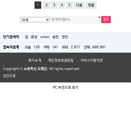
1
2
3
4
5
다음
맨끝
인기검색어
점
화성
union
송탄
천안
접속자집계
오늘
120
어제
141
최대
2,971
전체
669,991
회사소개
개인정보취급방침
서비스이용약관
Copyright ©
소유하신 도메인.
All rights reserved.
상단으로
PC 버전으로 보기