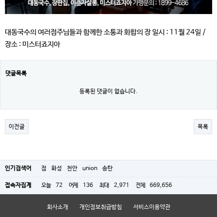
대동국수의 여러점주님들과 함께한 소통과 화합의 장 일시 : 11월 24일 /
장소 : 미스터죠지아
댓글목록
등록된 댓글이 없습니다.
이전글
목록
인기검색어
점
화성
천안
union
송탄
접속자집계
오늘
72
어제
136
최대
2,971
전체
669,656
회사소개
개인정보취급방침
서비스이용약관