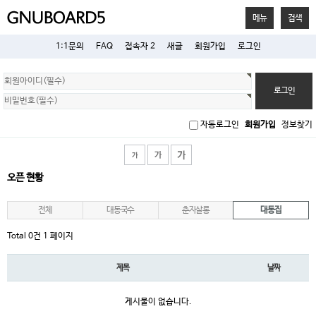
메뉴
검색
1:1문의
FAQ
접속자 2
새글
회원가입
로그인
회
원
로
그
인
자동로그인
회원가입
정보찾기
오픈 현황
전체
대동국수
춘자살롱
대동집
Total 0건
1 페이지
제목
날짜
게시물이 없습니다.