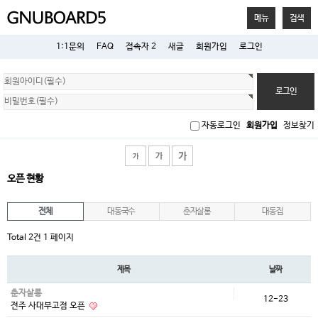
메뉴
검색
1:1문의
FAQ
접속자 2
새글
회원가입
로그인
회
원
로
그
인
자동로그인
회원가입
정보찾기
오픈 현황
전체
대동국수
춘자살롱
대동집
Total 2건
1 페이지
제목
날짜
춘자살롱
12-23
전주 사대부고점 오픈